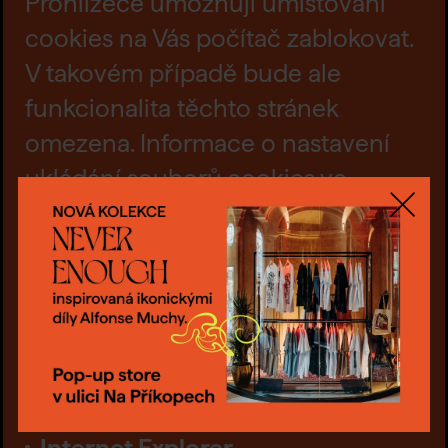
Prohlížeče umožňují umísťování
cookies na Vás počítač zablokovat.
V takovém případě bude ale
funkcionalita těchto stránek
omezena. Informace o nastavení
ukládání souborů cookies ve
Vašem prohlížeči najdete na
Zavřít
stránkách poskytovatele
konkrétního prohlížeče:
Chrome
Firefox
Internet Explorer